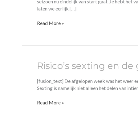
seizoen nu eindelijk van start gaat. Je hebt het
bye-
laten we eerlijk […]
bye
problemen?
Read More »
Risico’s sexting en d
Risico’s
sexting
en
[fusion_text] De afgelopen week was het weer een
de
Sexting is namelijk niet alleen het delen van inti
gevolgen
voor
Read More »
jou
en
je
omgeving