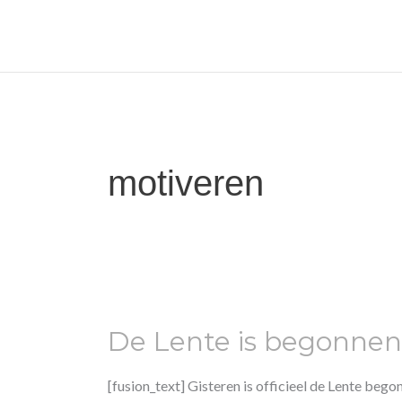
Skip
to
content
motiveren
De
Lente
De Lente is begonnen
is
begonnen,
dus
[fusion_text] Gisteren is officieel de Lente be
ook