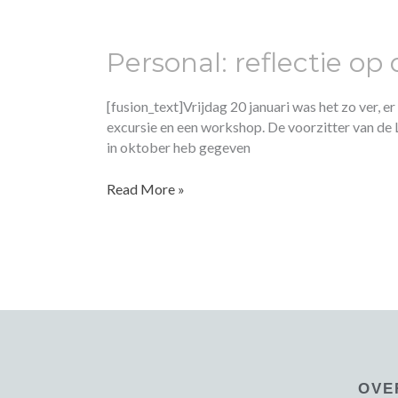
Personal:
reflectie
Personal: reflectie o
op
de
workshop
[fusion_text]Vrijdag 20 januari was het zo ver,
en
excursie en een workshop. De voorzitter van de L
excursie
in oktober heb gegeven
van
het
Read More »
SPS-
NIP!
OVE