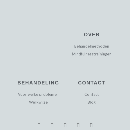
OVER
Behandelmethoden
Mindfulnesstrainingen
BEHANDELING
CONTACT
Voor welke problemen
Contact
Werkwijze
Blog
F
T
I
P
L
a
w
n
i
i
c
i
s
n
n
e
t
t
t
k